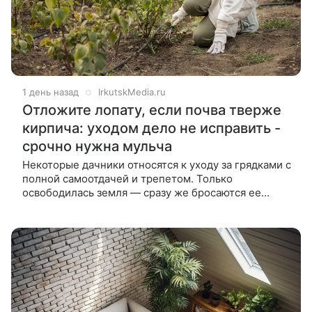
1 день назад
IrkutskMedia.ru
Отложите лопату, если почва тверже
кирпича: уходом дело не исправить -
срочно нужна мульча
Некоторые дачники относятся к уходу за грядками с
полной самоотдачей и трепетом. Только
освободилась земля — сразу же бросаются ее
перекапывать и стремятся всячески навести
красоту. Любая затесавшася травинка