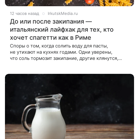
12 часов назад
IrkutskMedia.ru
До или после закипания —
итальянский лайфхак для тех, кто
хочет спагетти как в Риме
Споры о том, когда солить воду для пасты,
не утихают на кухнях годами. Одни уверены,
что соль тормозит закипание, другие клянутся,
что вкус зависит от момента добавления. Наука
расставляет точки над и —