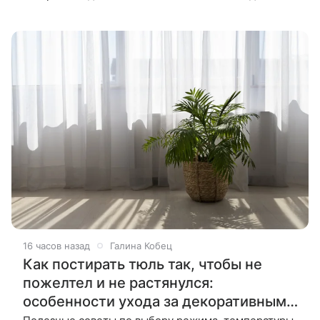
сохраняет много полезных свойств, и в холодное
время года такой напиток
16 часов назад
Галина Кобец
Как постирать тюль так, чтобы не
пожелтел и не растянулся:
особенности ухода за декоративными
шторами