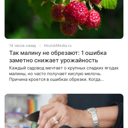
14 часов назад
IrkutskMedia.ru
Так малину не обрезают: 1 ошибка
заметно снижает урожайность
Каждый садовод мечтает о крупных сладких ягодах
малины, но часто получает кислую мелочь.
Причина кроется в ошибках обрезки. Когда
обрезать: не спешите после сбора урожая Главная
ошибка — слишком ранняя обрезка.