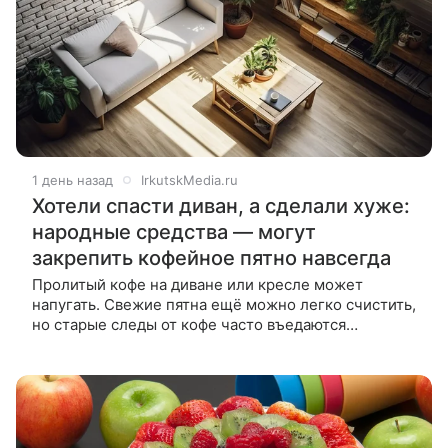
1 день назад
IrkutskMedia.ru
Хотели спасти диван, а сделали хуже:
народные средства — могут
закрепить кофейное пятно навсегда
Пролитый кофе на диване или кресле может
напугать. Свежие пятна ещё можно легко счистить,
но старые следы от кофе часто въедаются
в текстиль и становятся настоящей проблемой.
На канале «GUARD TEXTILE» (18+)