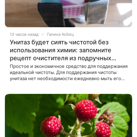
13 часов назад
Галина Кобец
Унитаз будет сиять чистотой без
использования химии: запомните
рецепт очистителя из подручных
средств
Простое и экономичное средство для поддержания
идеальной чистоты. Для поддержания чистоты
унитаза нет необходимости ежедневно мыть его
едкой химией и начищать ершиком. Сохранить
сантехнику в отличном состоянии