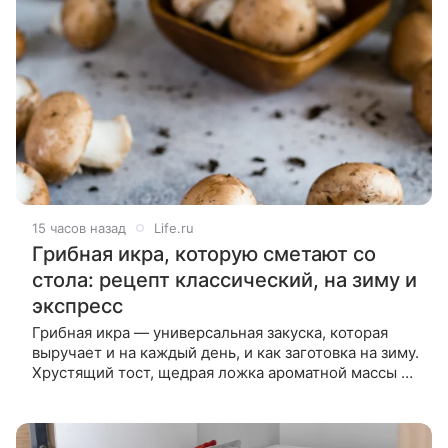
15 часов назад
Life.ru
Грибная икра, которую сметают со
стола: рецепт классический, на зиму и
экспресс
Грибная икра — универсальная закуска, которая
выручает и на каждый день, и как заготовка на зиму.
Хрустящий тост, щедрая ложка ароматной массы —
и ужин готов быстрее, чем грибы растут после
дождя. Мы собрали