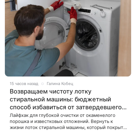
15 часов назад
Галина Кобец
Возвращаем чистоту лотку
стиральной машины: бюджетный
способ избавиться от затвердевшего
налета
Лайфхак для глубокой очистки от окаменелого
порошка и известковых отложений. Вернуть к
жизни лоток стиральной машины, который покрыт
застарелыми отложениями порошка, непросто.