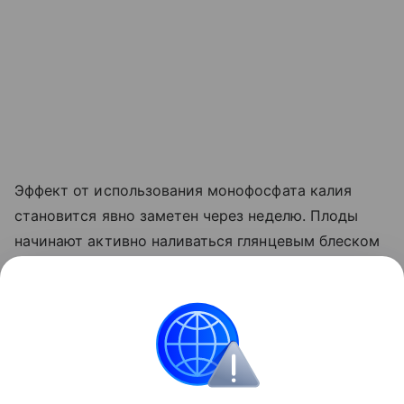
Эффект от использования монофосфата калия
становится явно заметен через неделю. Плоды
начинают активно наливаться глянцевым блеском
и краснеть прямо на ветке. Куст прекращает
выпускать лишние
пасынки
, сосредоточив всю
свою силу на том, чтобы дать урожайю
возможность нормально вызреть.
Сад и огород