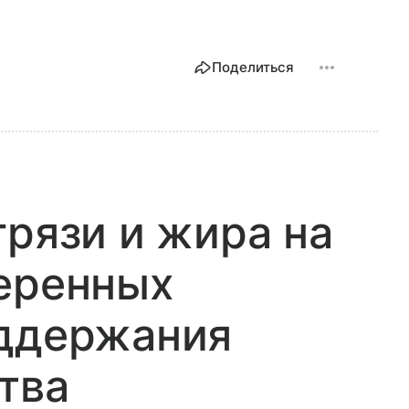
Поделиться
грязи и жира на
веренных
оддержания
тва