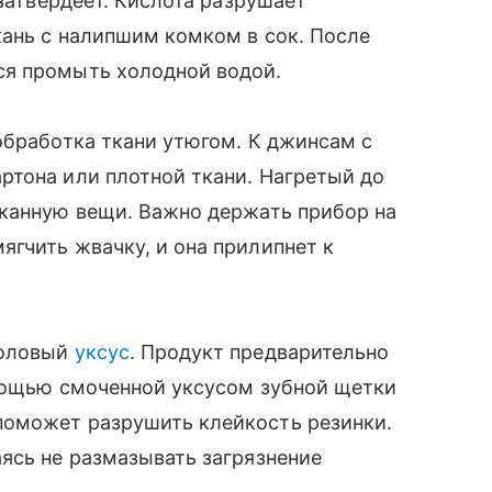
 затвердеет. Кислота разрушает
кань с налипшим комком в сок. После
ся промыть холодной водой.
обработка ткани утюгом. К джинсам с
ртона или плотной ткани. Нагретый до
чканную вещи. Важно держать прибор на
гчить жвачку, и она прилипнет к
толовый
уксус
. Продукт предварительно
омощью смоченной уксусом зубной щетки
поможет разрушить клейкость резинки.
ясь не размазывать загрязнение