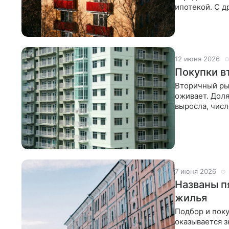
ипотекой. С 
ориентируютс
12 июня 2026
Покупки в
Вторичный ры
оживает. Доля
выросла, числ
быстрее. Одо
7 июня 2026
Названы п
жилья
Подбор и поку
оказывается з