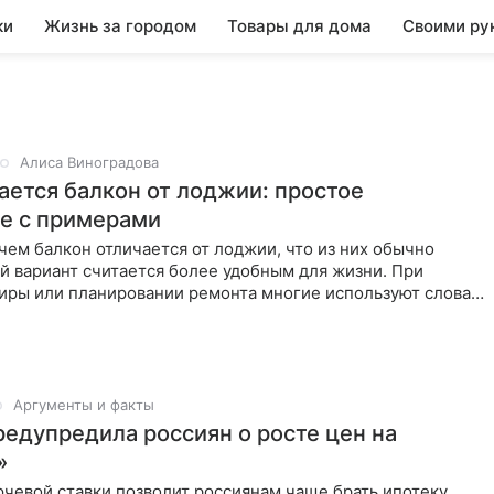
ки
Жизнь за городом
Товары для дома
Своими ру
Алиса Виноградова
ается балкон от лоджии: простое
е с примерами
чем балкон отличается от лоджии, что из них обычно
й вариант считается более удобным для жизни. При
тиры или планировании ремонта многие используют слова
Аргументы и факты
редупредила россиян о росте цен на
»
чевой ставки позволит россиянам чаще брать ипотеку