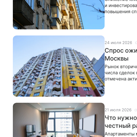
и инвестирова
повышения спр
Международн
24 июля 2026
Спрос ожи
Москвы
Рынок вторичн
числа сделок 
отмечена акт
по ипотеке.
21 июля 2026
Что нужно
честный р
Апартаменты 