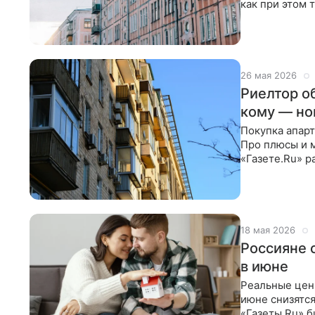
как при этом 
и оценка риск
26 мая 2026
Риелтор о
кому — но
Покупка апарт
Про плюсы и м
«Газете.Ru» р
Евгения
18 мая 2026
Россияне 
в июне
Реальные цен
июне снизятся
«Газеты.Ru» б