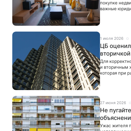
покупке недв
важные юриди
знать перед т
1 июля 2026
ЦБ оценил
вторичкой
Для корректн
и вторичным 
которая при 
постройки дом
27 июня 2026
Не пугайт
объяснени
Ужас жителя п