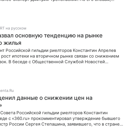
шку
RT на русском
азвал основную тенденцию на рынке
о жилья
нт Российской гильдии риелторов Константин Апрелев
о рост ипотеки на вторичном рынке связан со снижением
вок. В беседе с Общественной Службой Новостей
то чаще
Lenta.Ru
ценил данные о снижении цен на
»
 Совета Российской гильдии риелторов Константин
седе с «360.ru» прокомментировал утверждение бывшего
тр России Сергея Степашина, заявившего, что в стране