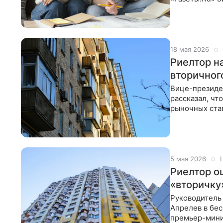
готовую одну
18 мая 2026
Риелтор н
вторичног
Вице-президе
рассказал, чт
рыночных ста
он отметил, ч
5 мая 2026
Риелтор о
«вторичку
Руководитель
Апрелев в бе
премьер-минис