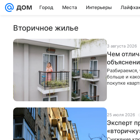
Город
Места
Интерьеры
Лайфха
Вторичное жилье
3 августа 2026
Чем отлич
объяснени
Разбираемся, 
больше и како
покупке квар
«балкон» и
25 июля 2026
Эксперт п
«вторичку
Снижение клю