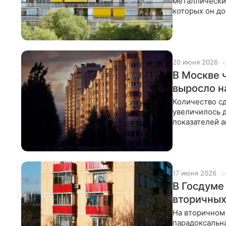
металлических
которых он до
Объяснение н
20 июня 2026
В Москве 
выросло на
Количество сд
увеличилось д
показателей 
управление
17 июня 2026
В Госдуме
вторичных
На вторичном
парадоксальна