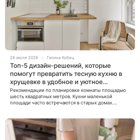
28 июля 2026
Галина Кобец
Топ-5 дизайн-решений, которые
помогут превратить тесную кухню в
хрущевке в удобное и уютное
пространство
Рекомендации по планировке комнаты площадью
шесть квадратных метров. Кухни маленькой
площади часто встречаются в старых домах.
Разместить на крошечном пятачке в шесть или
семь квадратов хотя бы самую