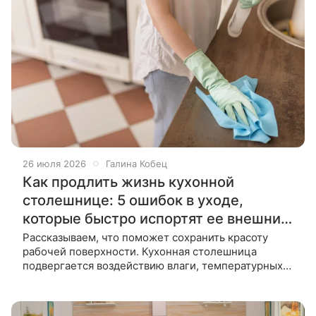
26 июля 2026
Галина Кобец
Как продлить жизнь кухонной
столешнице: 5 ошибок в уходе,
которые быстро испортят ее внешний
вид
Рассказываем, что поможет сохранить красоту
рабочей поверхности. Кухонная столешница
подвергается воздействию влаги, температурных
перепадов и механических повреждений.
Правильный уход продлевает срок ее службы