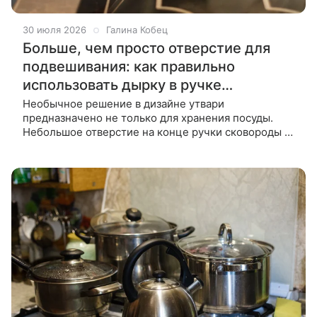
30 июля 2026
Галина Кобец
Больше, чем просто отверстие для
подвешивания: как правильно
использовать дырку в ручке
сковороды
Необычное решение в дизайне утвари
предназначено не только для хранения посуды.
Небольшое отверстие на конце ручки сковороды —
деталь, которую многие считают предназначенной
исключительно для хранения утвари в