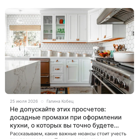
а обилия вещей,
25 июля 2026
Галина Кобец
Не допускайте этих просчетов:
досадные промахи при оформлении
кухни, о которых вы точно будете
жалеть
Рассказываем, какие важные нюансы стоит учесть