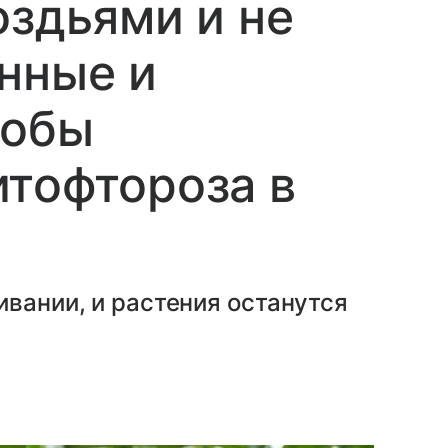
оздьями и не
нные и
собы
тофтороза в
ивании, и растения останутся