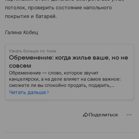
потолок, проверить состояние напольного
покрытия и батарей.
Галина Кобец
Узнать больше по теме
Обременение: когда жилье ваше, но не
совсем
Обременение — слово, которое звучит
канцелярски, а на деле влияет на самое важное:
сможете ли вы спокойно продать, подарить,
заложить или даже иногда нормально пользоваться
Читать дальше
квартирой, домом или участком.
Поделиться