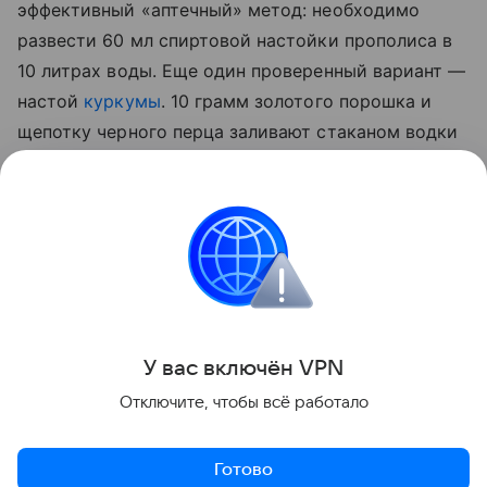
эффективный «аптечный» метод: необходимо
развести 60 мл спиртовой настойки прополиса в
10 литрах воды. Еще один проверенный вариант —
настой
куркумы
. 10 грамм золотого порошка и
щепотку черного перца заливают стаканом водки
на сутки. По истечении отведенного 50 мл
полученной вытяжки разводят 5 литрами воды и
опрыскивают стебли, а также листья с верхней и
нижней стороны.
Сад и огород
У вас включ
ён
V
P
N
Поделиться
Отключите, чтобы всё работало
Готово