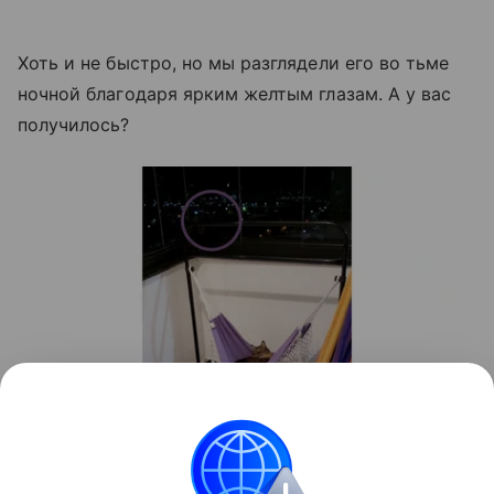
Хоть и не быстро, но мы разглядели его во тьме
ночной благодаря ярким желтым глазам. А у вас
получилось?
Источник:
Reddit