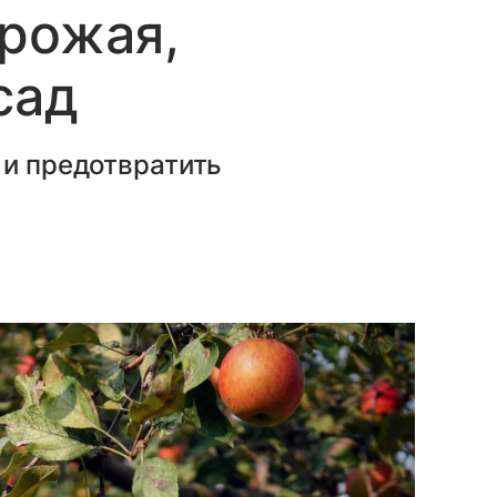
рожая,
сад
 и предотвратить
.