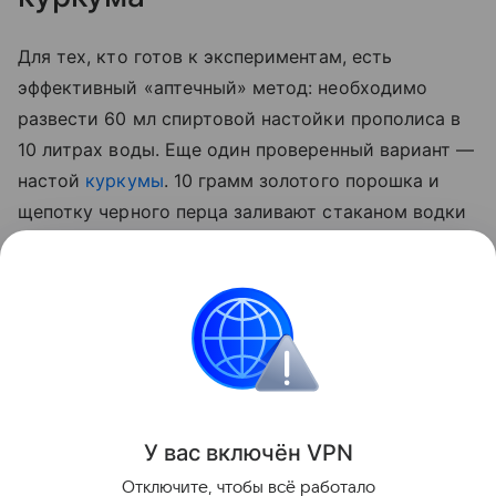
Для тех, кто готов к экспериментам, есть
эффективный «аптечный» метод: необходимо
развести 60 мл спиртовой настойки прополиса в
10 литрах воды. Еще один проверенный вариант —
настой
куркумы
. 10 грамм золотого порошка и
щепотку черного перца заливают стаканом водки
на сутки. По истечении отведенного 50 мл
полученной вытяжки разводят 5 литрами воды и
опрыскивают стебли, а также листья с верхней и
нижней стороны.
Сад и огород
У вас включ
ён
V
P
N
Поделиться
Отключите, чтобы всё работало