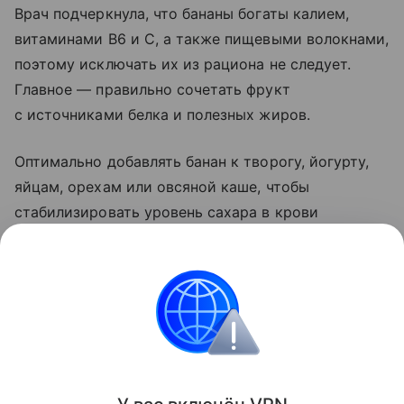
Врач подчеркнула, что бананы богаты калием,
витаминами B6 и C, а также пищевыми волокнами,
поэтому исключать их из рациона не следует.
Главное — правильно сочетать фрукт
с источниками белка и полезных жиров.
Оптимально добавлять банан к творогу, йогурту,
яйцам, орехам или овсяной каше, чтобы
стабилизировать уровень сахара в крови
и продлить чувство сытости. Проблема кроется
не в самом продукте, а в его употреблении
в качестве единственного блюда на завтрак.
Еда
Поделиться