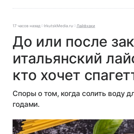
17 часов назад
IrkutskMedia.ru
Лайфхаки
До или после за
итальянский лайф
кто хочет спагет
Споры о том, когда солить воду д
годами.