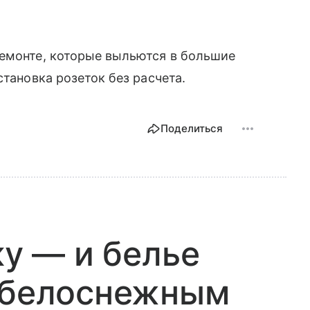
ремонте, которые выльются в большие
становка розеток без расчета.
Поделиться
ку — и белье
и белоснежным