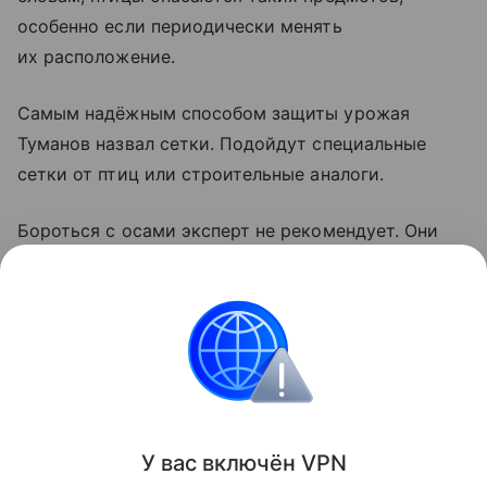
особенно если периодически менять
их расположение.
Самым надёжным способом защиты урожая
Туманов назвал сетки. Подойдут специальные
сетки от птиц или строительные аналоги.
Бороться с осами эксперт не рекомендует. Они
помогают саду, уничтожая вредителей, а здоровые
плоды повредить не могут, поскольку
не прокусывают их оболочку.
Сад и огород
Поделиться
У вас включ
ён
V
P
N