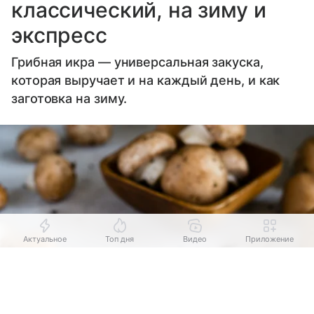
классический, на зиму и
экспресс
Грибная икра — универсальная закуска,
которая выручает и на каждый день, и как
заготовка на зиму.
Актуальное
Топ дня
Видео
Приложение
Выберите комментарий
Выберите комментарий
Информация полезная и актуальная
Информация полезная и актуальная