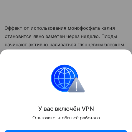
Эффект от использования монофосфата калия
становится явно заметен через неделю. Плоды
начинают активно наливаться глянцевым блеском
и краснеть прямо на ветке. Куст прекращает
выпускать лишние
пасынки
, сосредоточив всю
свою силу на том, чтобы дать урожайю
возможность нормально вызреть.
Сад и огород
У вас включ
ён
V
P
N
Поделиться
Отключите, чтобы всё работало