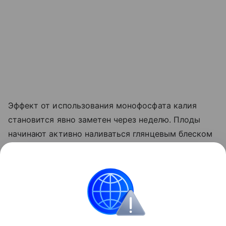
Эффект от использования монофосфата калия
становится явно заметен через неделю. Плоды
начинают активно наливаться глянцевым блеском
и краснеть прямо на ветке. Куст прекращает
выпускать лишние
пасынки
, сосредоточив всю
свою силу на том, чтобы дать урожайю
возможность нормально вызреть.
Сад и огород