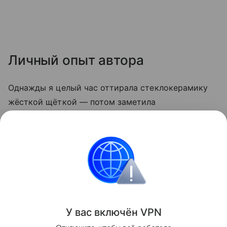
Личный опыт автора
Однажды я целый час оттирала стеклокерамику
жёсткой щёткой — потом заметила
микроцарапины, и грязь стала скапливаться
быстрее. С тех пор пользуюсь только мягкой
стороной губки и содой. Теперь плита выглядит
опрятно даже после самых «бурных» блюд.
Кухня
У вас включ
ён
V
P
N
Поделиться