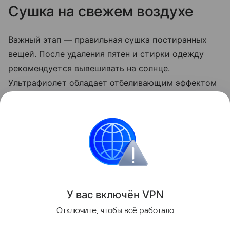
Сушка на свежем воздухе
Важный этап — правильная сушка постиранных
вещей. После удаления пятен и стирки одежду
рекомендуется вывешивать на солнце.
Ультрафиолет обладает отбеливающим эффектом
и помогает избавиться от остатков загрязнений,
которые могли остаться после стирки. Кроме
того, сушка на свежем воздухе предотвращает
появление неприятного затхлого запаха.
Выведение пятен
У вас включ
ён
V
P
N
Поделиться
Отключите, чтобы всё работало