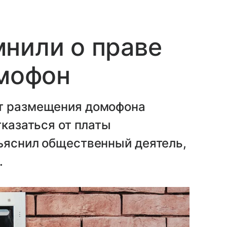
нили о праве
омофон
от размещения домофона
тказаться от платы
зъяснил общественный деятель,
.