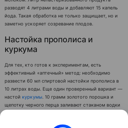
разводят 4 литрами воды и добавляют 15 капель
йода. Такая обработка не только защищает, но и
заметно ускоряет созревание плодов.
Настойка прополиса и
куркума
Для тех, кто готов к экспериментам, есть
эффективный «аптечный» метод: необходимо
развести 60 мл спиртовой настойки прополиса в
10 литрах воды. Еще один проверенный вариант —
настой
куркумы
. 10 грамм золотого порошка и
щепотку черного перца заливают стаканом водки
на сутки. По истечении отведенного 50 мл
полученной вытяжки разводят 5 литрами воды и