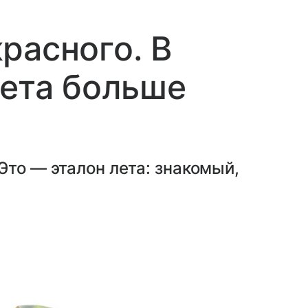
расного. В
вета больше
Это — эталон лета: знакомый,