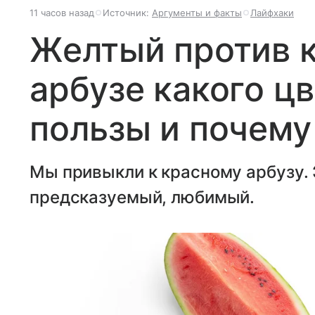
11 часов назад
Источник:
Аргументы и факты
Лайфхаки
Желтый против к
арбузе какого ц
пользы и почему
Мы привыкли к красному арбузу. 
предсказуемый, любимый.