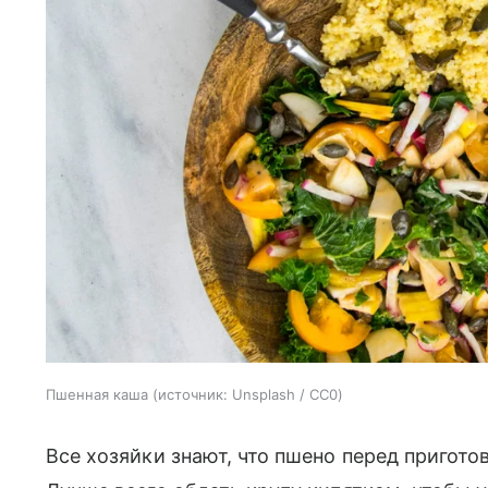
Пшенная каша
источник:
Unsplash / CC0
Все хозяйки знают, что пшено перед пригот