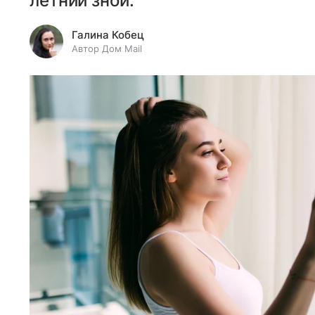
летний зной.
Галина Кобец
Автор Дом Mail