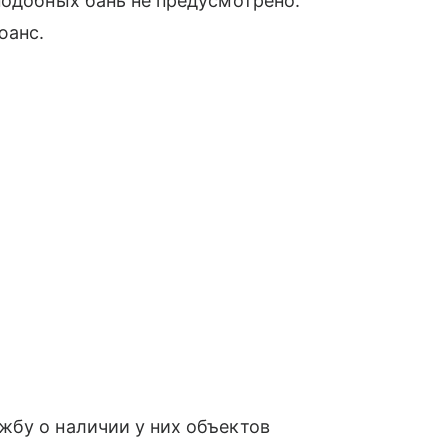
подобных бань не предусмотрено.
юанс.
жбу о наличии у них объектов