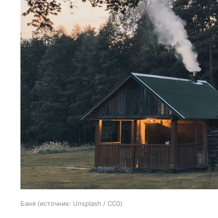
Баня
источник:
Unsplash / CC0