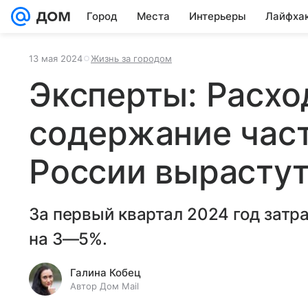
Город
Места
Интерьеры
Лайфха
13 мая 2024
Жизнь за городом
Эксперты: Расхо
содержание час
России вырастут
За первый квартал 2024 год затр
на 3—5%.
Галина Кобец
Автор Дом Mail