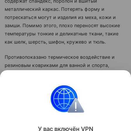
содержат спандекс, поролон и вшитый
металлический каркас. Потерять форму и
потрескаться могут и изделия из меха, кожи и
замши. Помимо этого, плохо переносят высокие
температуры тонкие и деликатные ткани, такие
как шелк, шерсть, шифон, кружево и тюль.
Противопоказано термическое воздействие и
резиновым ковриками для ванной и спорта,
рюкзакам и сумкам из современных материалов, а
также детским мягким игрушкам с декором. Все
эти вещи могут деформироваться и потерять
внешний вид.
Уборка
У вас включ
ён
V
P
N