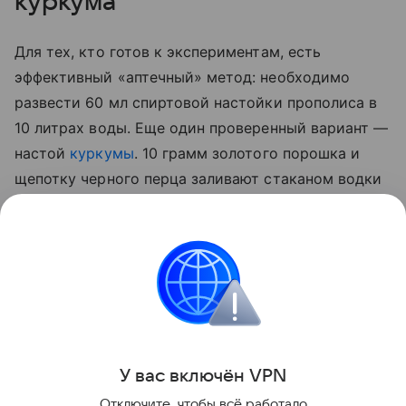
куркума
Для тех, кто готов к экспериментам, есть
эффективный «аптечный» метод: необходимо
развести 60 мл спиртовой настойки прополиса в
10 литрах воды. Еще один проверенный вариант —
настой
куркумы
. 10 грамм золотого порошка и
щепотку черного перца заливают стаканом водки
на сутки. По истечении отведенного 50 мл
полученной вытяжки разводят 5 литрами воды и
опрыскивают стебли, а также листья с верхней и
нижней стороны.
Сад и огород
У вас включ
ён
V
P
N
Поделиться
Отключите, чтобы всё работало