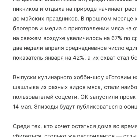
пикников и отдыха на природе начинает рас
до майских праздников. В прошлом месяце 
блогеров и медиа о приготовлении мяса на 
на свежем воздухе увеличилось на 67% по с
две недели апреля среднедневное число еди
показатель января на 42%, а их охват стал б
Выпуски кулинарного хобби-шоу «Готовим н
шашлыка из разных видов мяса, стали наи
пользователей соцсети. ОК запустили проект
14 мая. Эпизоды будут публиковаться в офи
Среди тех, кто хочет остаться дома во вре
убираться, столько же респондентов — отдых