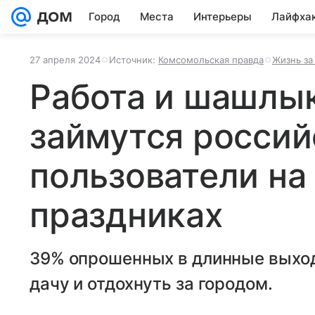
Город
Места
Интерьеры
Лайфха
27 апреля 2024
Источник:
Комсомольская правда
Жизнь за
Работа и шашлык
займутся россий
пользователи на
праздниках
39% опрошенных в длинные выход
дачу и отдохнуть за городом.