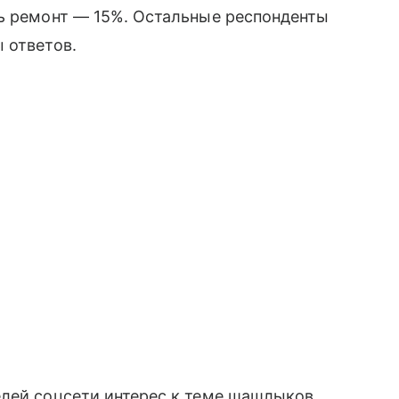
ть ремонт — 15%. Остальные респонденты
 ответов.
елей соцсети интерес к теме шашлыков,