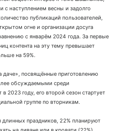
ти с наступлением весны и задолго
количество публикаций пользователей,
открытом огне и организации досуга
равнению с январём 2024 года. За первые
ниц контента на эту тему превышает
ольше на 59%.
а даче», посвящённые приготовлению
более обсуждаемыми среди
 в 2023 году, его второй сезон стартует
циальной группе по вторникам.
мя длинных праздников, 22% планируют
ать на диване или в кровати (22%).