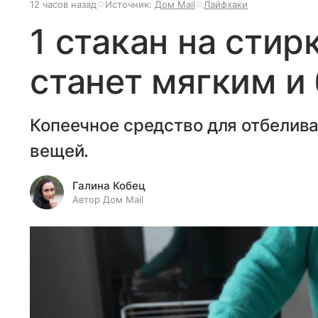
12 часов назад
Источник:
Дом Mail
Лайфхаки
1 стакан на стир
станет мягким 
Копеечное средство для отбелива
вещей.
Галина Кобец
Автор Дом Mail