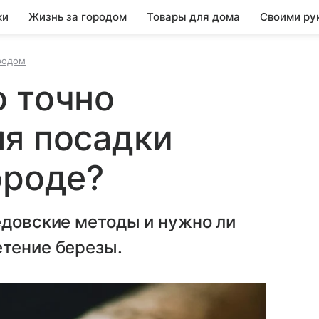
ки
Жизнь за городом
Товары для дома
Своими ру
родом
 точно
я посадки
ороде?
едовские методы и нужно ли
етение березы.