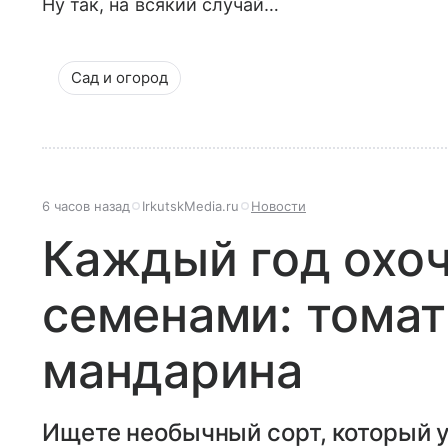
Ну так, на всякий случай…
Сад и огород
6 часов назад
IrkutskMedia.ru
Новости
Каждый год охоч
семенами: тома
мандарина
Ищете необычный сорт, который у