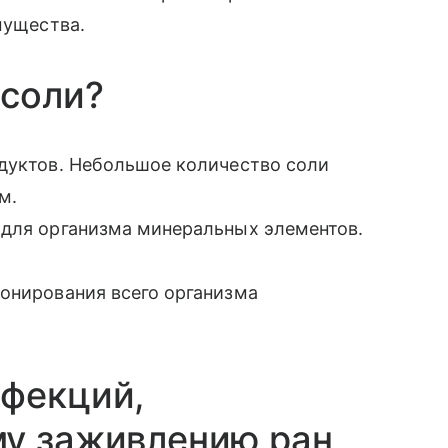
мущества.
 соли?
одуктов. Небольшое количество соли
м.
 для организма минеральных элементов.
ионирования всего организма
нфекций,
му заживлению ран