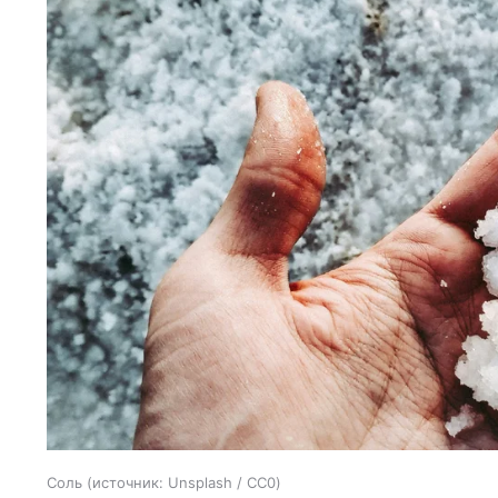
Соль
источник:
Unsplash / CC0