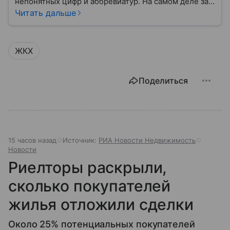
непонятных цифр и аббревиатур. На самом деле за
ним скрывается целая система: от уборки подъезда
Читать дальше
и ремонта лифта до подачи тепла и воды в квартиру.
ЖКХ
Поделиться
15 часов назад
Источник:
РИА Новости Недвижимость
Новости
Риелторы раскрыли,
сколько покупателей
жилья отложили сделки
Около 25% потенциальных покупателей