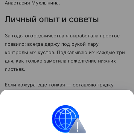
Анастасия Мухлынина.
Личный опыт и советы
За годы огородничества я выработала простое
правило: всегда держу под рукой пару
контрольных кустов. Подкапываю их каждые три
дня, как только заметила пожелтение нижних
листьев.
Если кожура еще тонкая — оставляю грядку
на неделю. И никогда не убираю картофель
в дождь: мокрые клубни гниют даже в идеальном
погребе. Сушка на солнце — лучший дезинфектор,
этим пренебрегать нельзя.