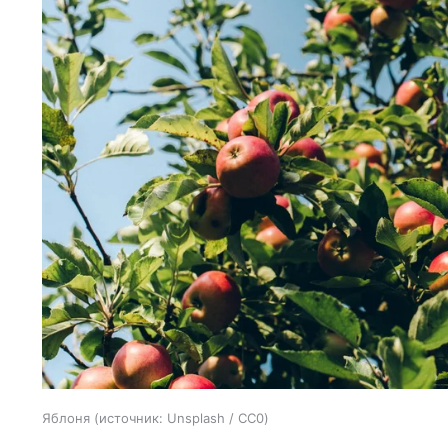
Яблоня
источник:
Unsplash / CC0