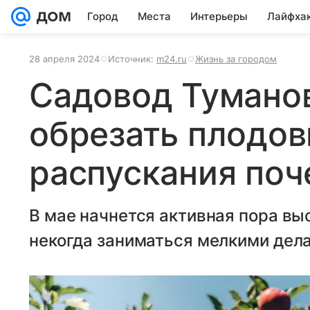
Город
Места
Интерьеры
Лайфха
28 апреля 2024
Источник:
m24.ru
Жизнь за городом
Садовод Тумано
обрезать плодов
распускания поч
В мае начнется активная пора вы
некогда заниматься мелкими дел