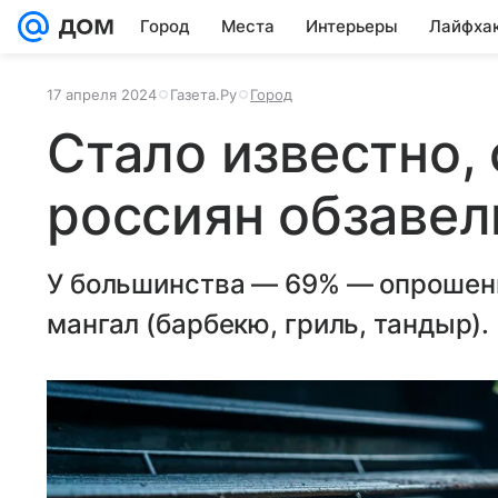
Город
Места
Интерьеры
Лайфха
17 апреля 2024
Газета.Ру
Город
Стало известно,
россиян обзавел
У большинства — 69% — опрошенн
мангал (барбекю, гриль, тандыр).