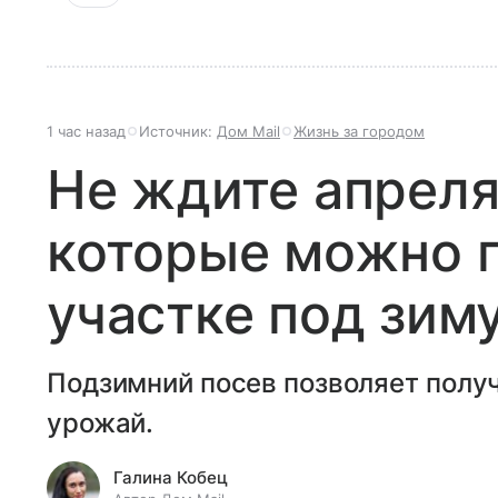
1 час назад
Источник:
Дом Mail
Жизнь за городом
Не ждите апреля
которые можно п
участке под зим
Подзимний посев позволяет получ
урожай.
Галина Кобец