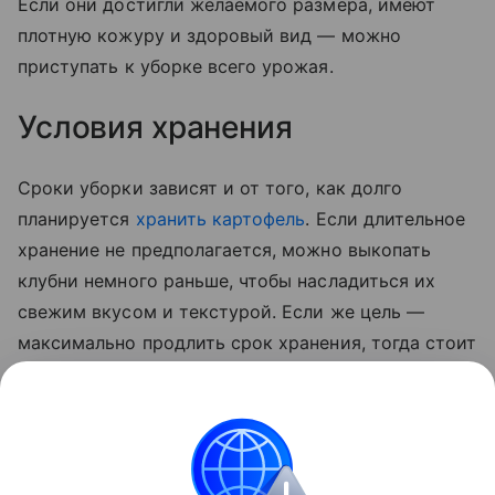
Если они достигли желаемого размера, имеют
плотную кожуру и здоровый вид — можно
приступать к уборке всего урожая.
Условия хранения
Сроки уборки зависят и от того, как долго
планируется
хранить картофель
. Если длительное
хранение не предполагается, можно выкопать
клубни немного раньше, чтобы насладиться их
свежим вкусом и текстурой. Если же цель —
максимально продлить срок хранения, тогда стоит
дождаться полного созревания овоща. В этом
случае картофель будет лучше храниться,
сохраняя свои питательные свойства в течение
всей зимы.