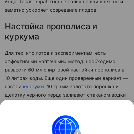
йода. Такая обработка не только защищает, но и
заметно ускоряет созревание плодов.
Настойка прополиса и
куркума
Для тех, кто готов к экспериментам, есть
эффективный «аптечный» метод: необходимо
развести 60 мл спиртовой настойки прополиса в
10 литрах воды. Еще один проверенный вариант —
настой
куркумы
. 10 грамм золотого порошка и
щепотку черного перца заливают стаканом водки
на сутки. По истечении отведенного 50 мл
полученной вытяжки разводят 5 литрами воды и
опрыскивают стебли, а также листья с верхней и
нижней стороны.