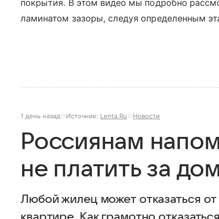
покрытия. В этом видео мы подробно рассм
ламинатом зазоры, следуя определенным эт
1 день назад
Источник:
Lenta.Ru
Новости
Россиянам напом
не платить за д
Любой жилец может отказаться о
квартире. Как грамотно отказаться