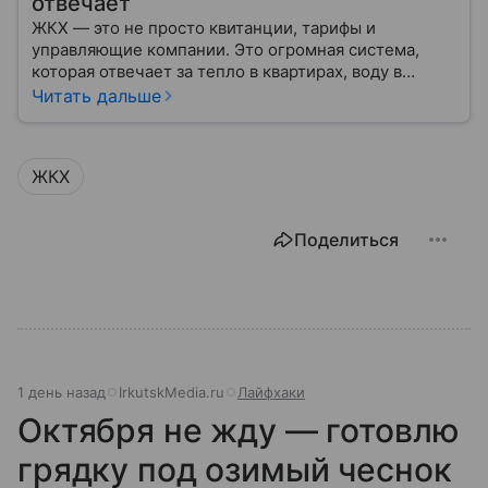
отвечает
ЖКХ — это не просто квитанции, тарифы и
управляющие компании. Это огромная система,
которая отвечает за тепло в квартирах, воду в
кране, освещение улиц и чистоту во дворах.
Читать дальше
ЖКХ
Поделиться
1 день назад
IrkutskMedia.ru
Лайфхаки
Октября не жду — готовлю
грядку под озимый чеснок