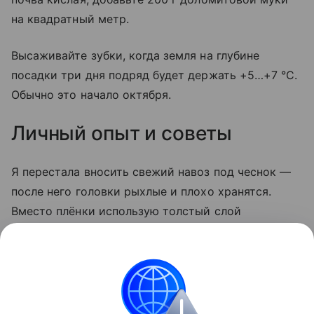
на квадратный метр.
Высаживайте зубки, когда земля на глубине
посадки три дня подряд будет держать +5…+7 °C.
Обычно это начало октября.
Личный опыт и советы
Я перестала вносить свежий навоз под чеснок —
после него головки рыхлые и плохо хранятся.
Вместо плёнки использую толстый слой
скошенной травы: земля дышит, а сорняки не
растут. И обязательно проверяю кислотность
лакмусовой бумажкой — на кислых грядках
чеснок болеет даже при хорошем уходе.