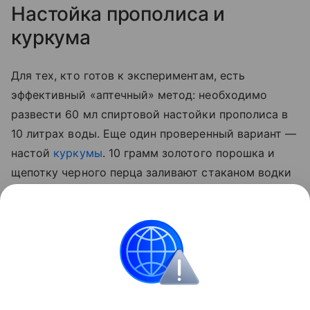
Настойка прополиса и
куркума
Для тех, кто готов к экспериментам, есть
эффективный «аптечный» метод: необходимо
развести 60 мл спиртовой настойки прополиса в
10 литрах воды. Еще один проверенный вариант —
настой
куркумы
. 10 грамм золотого порошка и
щепотку черного перца заливают стаканом водки
на сутки. По истечении отведенного 50 мл
полученной вытяжки разводят 5 литрами воды и
опрыскивают стебли, а также листья с верхней и
нижней стороны.
Сад и огород