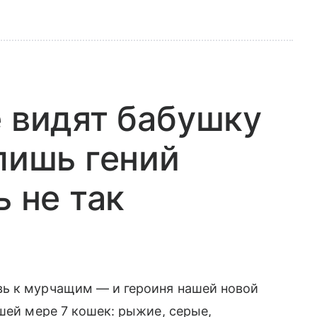
е видят бабушку
 лишь гений
ь не так
ь к мурчащим — и героиня нашей новой
шей мере 7 кошек: рыжие, серые,