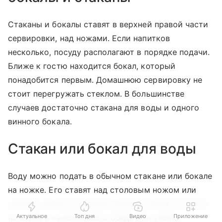
Стаканы и бокалы ставят в верхней правой части
сервировки, над ножами. Если напитков
несколько, посуду располагают в порядке подачи.
Ближе к гостю находится бокал, который
понадобится первым. Домашнюю сервировку не
стоит перегружать стеклом. В большинстве
случаев достаточно стакана для воды и одного
винного бокала.
Стакан или бокал для воды
Воду можно подать в обычном стакане или бокале
на ножке. Его ставят над столовым ножом или
немного левее остальных бокалов. Вода остается
на столе в течение всего обеда или ужина,
Актуальное
Топ дня
Видео
Приложение