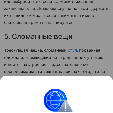
или выбросить их, если времени и желания
заканчивать нет. В любом случае не стоит держать
их на видном месте, если заниматься ими в
ближайшее время не планируется.
5. Сломанные вещи
Треснувшая чашка, сломанный
стул
, порванная
одежда или вышедший из строя чайник угнетают
и портят настроение. Подсознательно мы
воспринимаем эти вещи как признак того, что не
заботимся о своем комфорте и благополучии.
Предметы обихода, которые можно починить,
необходимо отдать в ремонт, остальное —
выбросить или отправить на переработку.