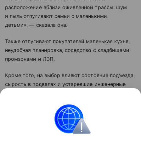
расположение вблизи оживленной трассы: шум
и пыль отпугивают семьи с маленькими
детьми», — сказала она.
Также отпугивают покупателей маленькая кухня,
неудобная планировка, соседство с кладбищами,
промзонами и ЛЭП.
Кроме того, на выбор влияют состояние подъезда,
сырость в подвалах и устаревшие инженерные
системы. Эти факторы, даже по отдельности,
могут значительно снизить спрос и цену,
заключила Рябухина.
Купля-продажа