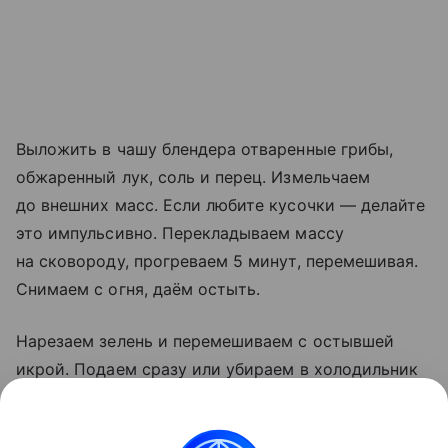
Выложить в чашу блендера отваренные грибы,
обжаренный лук, соль и перец. Измельчаем
до внешних масс. Если любите кусочки — делайте
это импульсивно. Перекладываем массу
на сковороду, прогреваем 5 минут, перемешивая.
Снимаем с огня, даём остыть.
Нарезаем зелень и перемешиваем с остывшей
икрой. Подаем сразу или убираем в холодильник
для выдерживания.