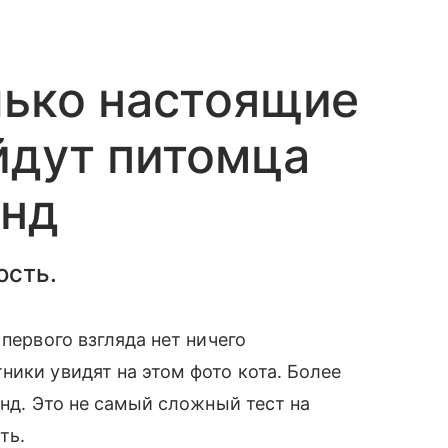
лько настоящие
йдут питомца
унд
ость.
 первого взгляда нет ничего
ники увидят на этом фото кота. Более
унд. Это не самый сложный тест на
сть.