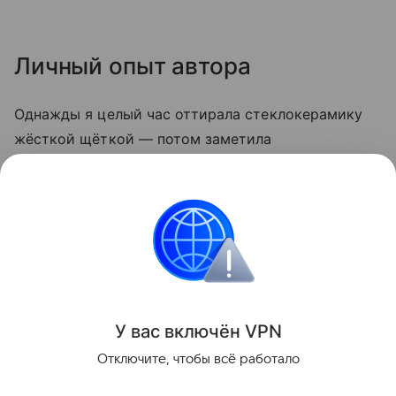
Личный опыт автора
Однажды я целый час оттирала стеклокерамику
жёсткой щёткой — потом заметила
микроцарапины, и грязь стала скапливаться
быстрее. С тех пор пользуюсь только мягкой
стороной губки и содой. Теперь плита выглядит
опрятно даже после самых «бурных» блюд.
Кухня
У вас включ
ён
V
P
N
Поделиться
Отключите, чтобы всё работало