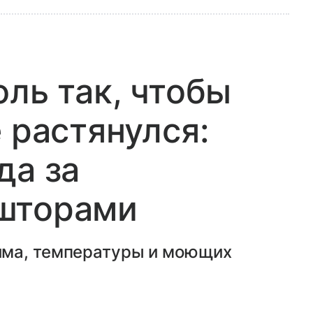
юль так, чтобы
 растянулся:
да за
шторами
има, температуры и моющих