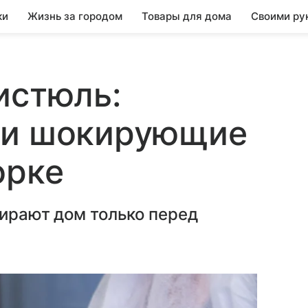
ки
Жизнь за городом
Товары для дома
Своими ру
истюль:
ли шокирующие
орке
бирают дом только перед