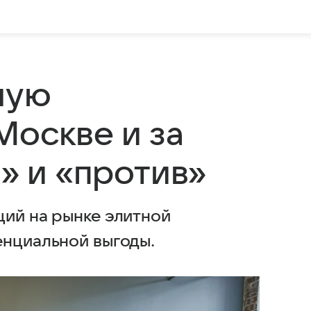
ную
Москве и за
а» и «против»
ций на рынке элитной
енциальной выгоды.