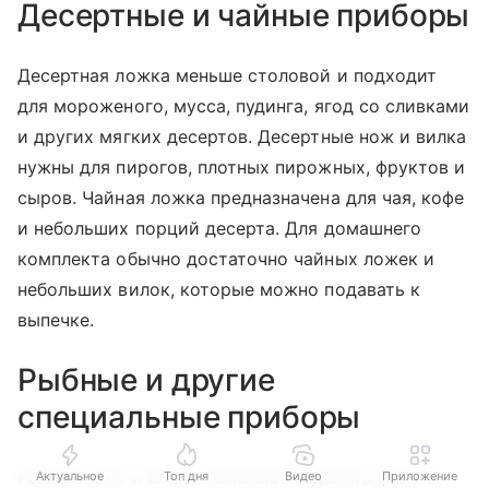
Десертные и чайные приборы
Десертная ложка меньше столовой и подходит
для мороженого, мусса, пудинга, ягод со сливками
и других мягких десертов. Десертные нож и вилка
нужны для пирогов, плотных пирожных, фруктов и
сыров. Чайная ложка предназначена для чая, кофе
и небольших порций десерта. Для домашнего
комплекта обычно достаточно чайных ложек и
небольших вилок, которые можно подавать к
выпечке.
Рыбные и другие
специальные приборы
Рыбные нож и вилка помогают отделять филе от
Актуальное
Топ дня
Видео
Приложение