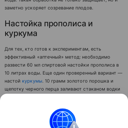
заметно ускоряет созревание плодов.
Настойка прополиса и
куркума
Для тех, кто готов к экспериментам, есть
эффективный «аптечный» метод: необходимо
развести 60 мл спиртовой настойки прополиса в
10 литрах воды. Еще один проверенный вариант —
настой
куркумы
. 10 грамм золотого порошка и
щепотку черного перца заливают стаканом водки
на сутки. По истечении отведенного 50 мл
полученной вытяжки разводят 5 литрами воды и
опрыскивают стебли, а также листья с верхней и
нижней стороны.